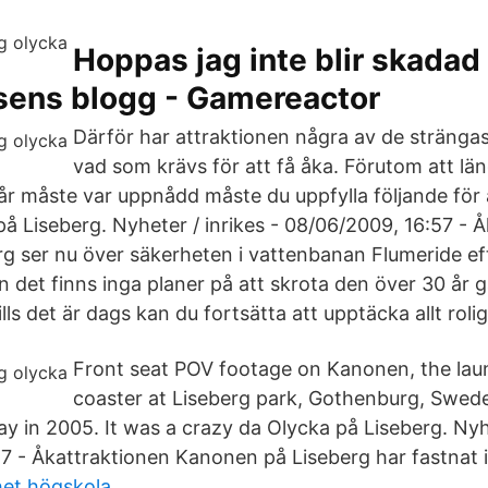
Hoppas jag inte blir skadad 
isens blogg - Gamereactor
Därför har attraktionen några av de strängas
vad som krävs för att få åka. Förutom att l
år måste var uppnådd måste du uppfylla följande för
på Liseberg. Nyheter / inrikes - 08/06/2009, 16:57 - 
g ser nu över säkerheten i vattenbanan Flumeride e
n det finns inga planer på att skrota den över 30 år 
lls det är dags kan du fortsätta att upptäcka allt roli
Front seat POV footage on Kanonen, the lau
coaster at Liseberg park, Gothenburg, Swed
y in 2005. It was a crazy da Olycka på Liseberg. Nyhe
7 - Åkattraktionen Kanonen på Liseberg har fastnat i 
het högskola