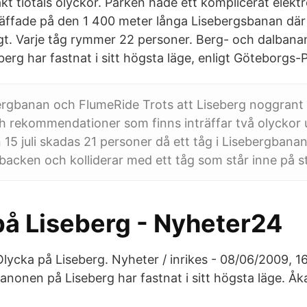
t tiotals olyckor. Parken hade ett komplicerat elektro
träffade på den 1 400 meter långa Lisebergsbanan där
gt. Varje tåg rymmer 22 personer. Berg- och dalban
erg har fastnat i sitt högsta läge, enligt Göteborgs-
ergbanan och FlumeRide Trots att Liseberg noggrant 
ch rekommendationer som finns inträffar två olyckor
15 juli skadas 21 personer då ett tåg i Lisebergbanan
backen och kolliderar med ett tåg som står inne på s
på Liseberg - Nyheter24
Olycka på Liseberg. Nyheter / inrikes - 08/06/2009, 16
anonen på Liseberg har fastnat i sitt högsta läge. Åk