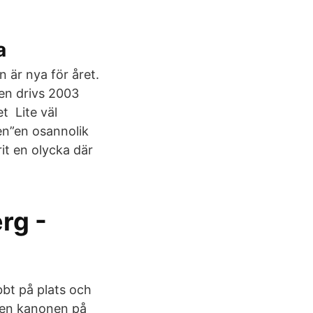
a
 är nya för året.
en drivs 2003
t Lite väl
en”en osannolik
it en olycka där
rg -
bt på plats och
onen kanonen på