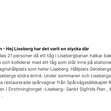
 - Hej Liseberg har det varit en olycka där
adas 21 personer då ett tåg i Lisebergbanan halkar bak
och kolliderar med ett tåg som står inne på statione
gnshållplats som heter Liseberg. Hållplats Getebergs
isebergs södra entré. Under sommaren och Lisebergs 
la restaurerade spårvagnar från Spårvägssällskapet R
n / Drottningtorget -Liseberg- Sankt Sigfrids Plan , l
 .