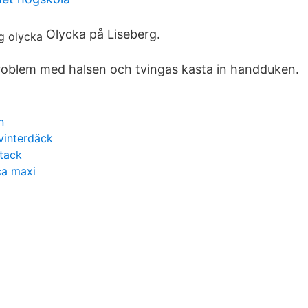
Olycka på Liseberg.
roblem med halsen och tvingas kasta in handduken.
n
 vinterdäck
ttack
ca maxi