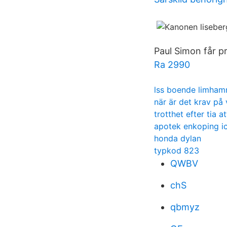
Paul Simon får p
Ra 2990
lss boende limham
när är det krav på
trotthet efter tia a
apotek enkoping i
honda dylan
typkod 823
QWBV
chS
qbmyz