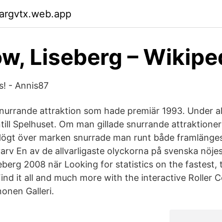
argvtx.web.app
w, Liseberg – Wikipe
s! - Annis87
nurrande attraktion som hade premiär 1993. Under alla
till Spelhuset. Om man gillade snurrande attraktioner
Högt över marken snurrade man runt både framlänge
varv En av de allvarligaste olyckorna på svenska nöje
eberg 2008 när Looking for statistics on the fastest, t
Find it all and much more with the interactive Roller
onen Galleri.