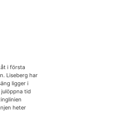
åt i första
n. Liseberg har
äng ligger i
julöppna tid
inglinien
injen heter