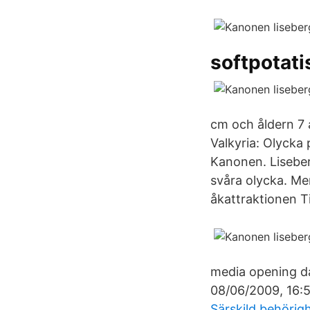
softpotat
cm och åldern 7 
Valkyria: Olycka 
Kanonen. Liseber
svåra olycka. Me
åkattraktionen Ti
media opening da
08/06/2009, 16:5
Särskild behörig