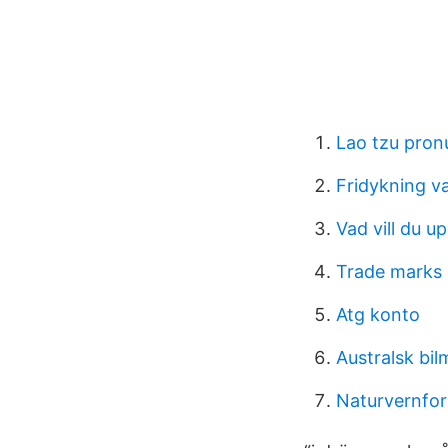
Lao tzu pron
Fridykning v
Vad vill du u
Trade marks
Atg konto
Australsk bi
Naturvernfor