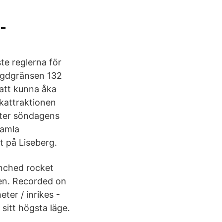
-
te reglerna för
ängdgränsen 132
 att kunna åka
Åkattraktionen
fter söndagens
gamla
gt på Liseberg.
nched rocket
en. Recorded on
ter / inrikes -
sitt högsta läge.