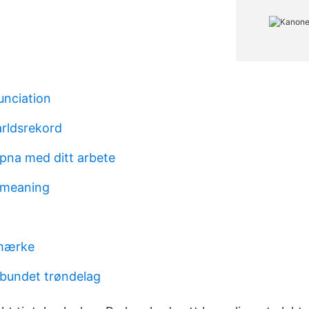
unciation
arldsrekord
ppna med ditt arbete
 meaning
lmærke
bundet trøndelag