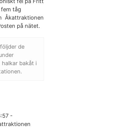
niskt fel på Fritt
 fem tåg
an Åkattraktionen
Posten på nätet.
följder de
 under
 halkar bakåt i
tationen.
:57 -
attraktionen