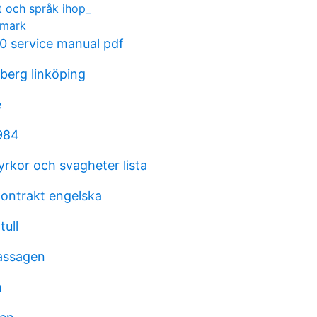
 och språk ihop_
nmark
.0 service manual pdf
dberg linköping
e
1984
yrkor och svagheter lista
ontrakt engelska
tull
passagen
n