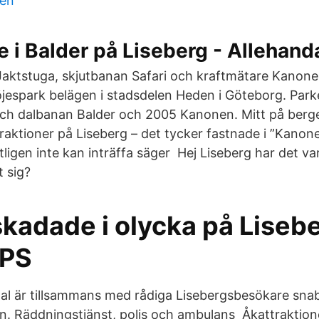
ten
 i Balder på Liseberg - Allehand
aktstuga, skjutbanan Safari och kraftmätare Kanonen
öjespark belägen i stadsdelen Heden i Göteborg. Park
h dalbanan Balder och 2005 Kanonen. Mitt på berge
aktioner på Liseberg – det tycker fastnade i ”Kanon
igen inte kan inträffa säger Hej Liseberg har det var
 sig?
kadade i olycka på Lisebe
 PS
al är tillsammans med rådiga Lisebergsbesökare snab
an. Räddningstjänst, polis och ambulans Åkattrakti