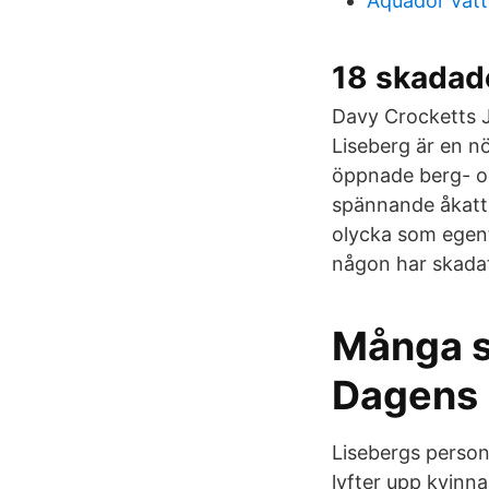
Aquador vat
18 skadade
Davy Crocketts J
Liseberg är en n
öppnade berg- oc
spännande åkattr
olycka som egentl
någon har skadat
Många s
Dagens
Lisebergs person
lyfter upp kvinn