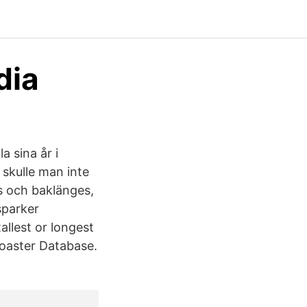
dia
 sina år i
 skulle man inte
s och baklänges,
sparker
allest or longest
 Coaster Database.