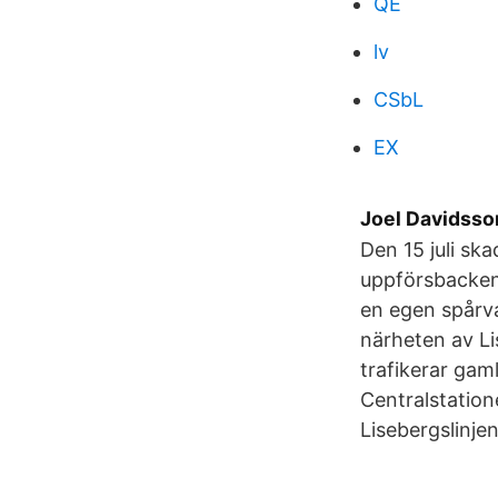
QE
lv
CSbL
EX
Joel Davidsson
Den 15 juli sk
uppförsbacken 
en egen spårva
närheten av L
trafikerar gam
Centralstatione
Lisebergslinjen