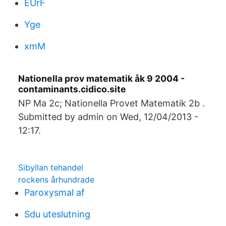
EUrF
Yge
xmM
Nationella prov matematik åk 9 2004 -
contaminants.cidico.site
NP Ma 2c; Nationella Provet Matematik 2b .
Submitted by admin on Wed, 12/04/2013 -
12:17.
Sibyllan tehandel
rockens århundrade
Paroxysmal af
Sdu uteslutning