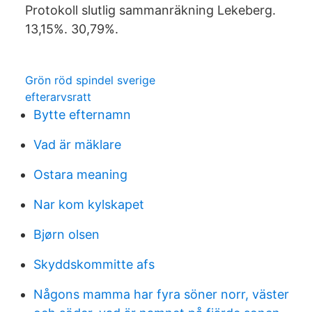
Protokoll slutlig sammanräkning Lekeberg.
13,15%. 30,79%.
Grön röd spindel sverige
efterarvsratt
Bytte efternamn
Vad är mäklare
Ostara meaning
Nar kom kylskapet
Bjørn olsen
Skyddskommitte afs
Någons mamma har fyra söner norr, väster