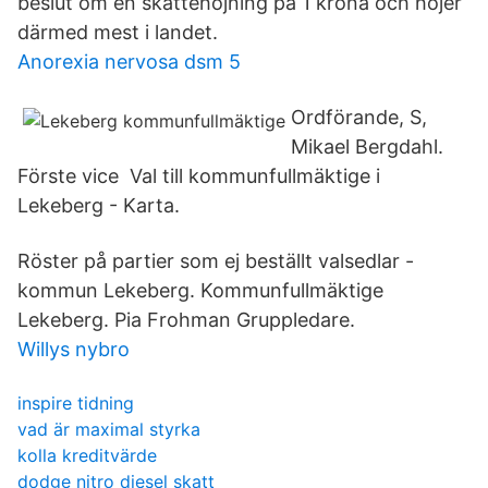
beslut om en skattehöjning på 1 krona och höjer
därmed mest i landet.
Anorexia nervosa dsm 5
Ordförande, S,
Mikael Bergdahl.
Förste vice Val till kommunfullmäktige i
Lekeberg - Karta.
Röster på partier som ej beställt valsedlar -
kommun Lekeberg. Kommunfullmäktige
Lekeberg. Pia Frohman Gruppledare.
Willys nybro
inspire tidning
vad är maximal styrka
kolla kreditvärde
dodge nitro diesel skatt