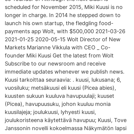
scheduled for November 2015, Miki Kuusi is no
longer in charge. In 2014 he stepped down to
launch his own startup, the fledgling food-
payments app Wolt, with $500,000 2021-03-26
2021-01-25 2020-05-15 Wolt Director of New
Markets Marianne Vikkula with CEO _ Co-
founder Miki Kuusi Get the latest from Wolt
Subscribe to our newsroom and receive
immediate updates whenever we publish news.
Kuusi tarkoittaa seuraavia: . kuusi, lukusana; 6,
vuosiluku; metsäkuusi eli kuusi (Picea abies),
kuusten sukuun kuuluva havupuulaji; kuuset
(Picea), havupuusuku, johon kuuluu monia
kuusilajeja; joulukuusi, lyhyesti kuusi,
joulukoristeena käytettävä havupuu; Kuusi, Tove
Janssonin novelli kokoelmassa Näkymätön lapsi