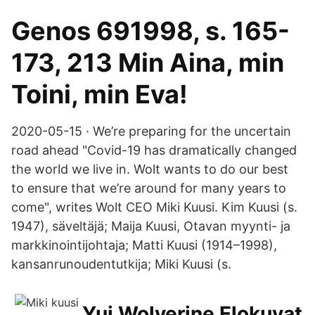
Genos 691998, s. 165-
173, 213 Min Aina, min
Toini, min Eva!
2020-05-15 · We’re preparing for the uncertain
road ahead "Covid-19 has dramatically changed
the world we live in. Wolt wants to do our best
to ensure that we’re around for many years to
come", writes Wolt CEO Miki Kuusi. Kim Kuusi (s.
1947), säveltäjä; Maija Kuusi, Otavan myynti- ja
markkinointijohtaja; Matti Kuusi (1914–1998),
kansanrunoudentutkija; Miki Kuusi (s.
Yui Wolverine Elokuvat