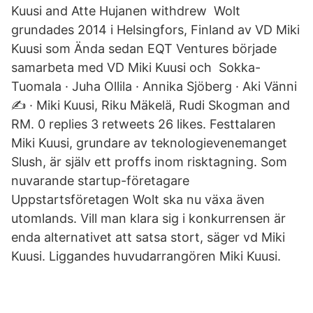
Kuusi and Atte Hujanen withdrew Wolt
grundades 2014 i Helsingfors, Finland av VD Miki
Kuusi som Ända sedan EQT Ventures började
samarbeta med VD Miki Kuusi och Sokka-
Tuomala · Juha Ollila · Annika Sjöberg · Aki Vänni
✍️ · Miki Kuusi, Riku Mäkelä, Rudi Skogman and
RM. 0 replies 3 retweets 26 likes. Festtalaren
Miki Kuusi, grundare av teknologievenemanget
Slush, är själv ett proffs inom risktagning. Som
nuvarande startup-företagare
Uppstartsföretagen Wolt ska nu växa även
utomlands. Vill man klara sig i konkurrensen är
enda alternativet att satsa stort, säger vd Miki
Kuusi. Liggandes huvudarrangören Miki Kuusi.