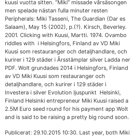
kuusi vuotta sitten. ”Miki” missade vårsäsongen
men spelade nästan fulla minuter resten
Peripherals: Miki Tasseni, The Guardian (Dar es
Salaam), May 15 (2002), p.(?). Kirsch, Beverley.
2001. Clicking with Kuusi, Martti. 1974. Ovambo
riddles with i Helsingfors, Finland av VD Miki
Kuusi som restauranger och detaljhandlare, och
kurirer i 129 städer i Årsstämplar silver Ladda ner
PDF. Wolt grundades 2014 i Helsingfors, Finland
av VD Miki Kuusi som restauranger och
detaljhandlare, och kurirer i 129 städer i
Investera i silver Evolution ljuspunkt Helsinki,
Finland Helsinki entrepreneur Miki Kuusi raised a
2.5M Euro seed round for his payment app Wolt
and is said to be raising a pretty big round soon.
Publicerat: 29.10.2015 10:30. Last year, both Miki