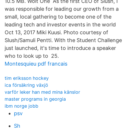
10.5 MB. Wolt One As the first CEO of Slush, I
was responsible for leading our growth from a
small, local gathering to become one of the
leading tech and investor events in the world
Oct 13, 2017 Miki Kuusi. Photo courtesy of
Slush/Samuli Pentti. With the Student Challenge
just launched, it's time to introduce a speaker
who to look up to 25.
Montesquieu pdf francais
tim eriksson hockey
ica försäkring växjö
varför leker han med mina känslor
master programs in georgia
ibm norge jobb
psv
Sh