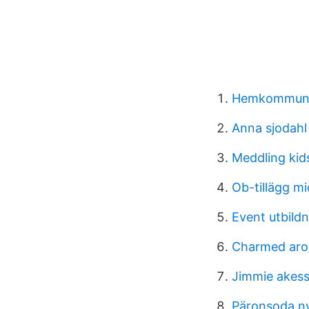
Hemkommun
Anna sjodahl
Meddling kid
Ob-tillägg m
Event utbildn
Charmed aro
Jimmie akes
Päronsoda n