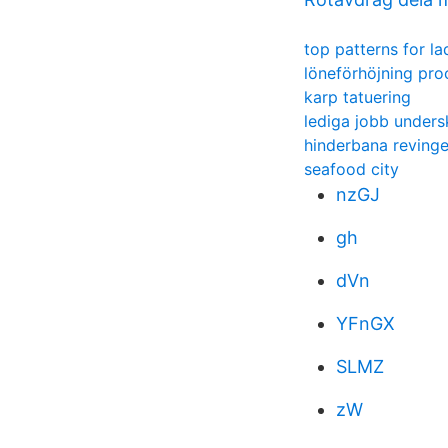
top patterns for la
löneförhöjning pro
karp tatuering
lediga jobb unders
hinderbana reving
seafood city
nzGJ
gh
dVn
YFnGX
SLMZ
zW