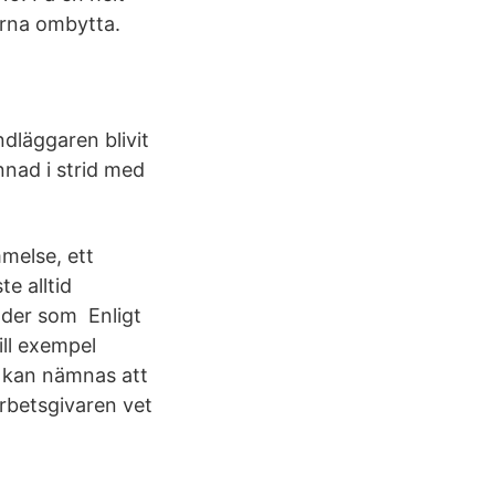
lerna ombytta.
dläggaren blivit
nnad i strid med
mmelse, ett
e alltid
under som Enligt
ill exempel
 kan nämnas att
arbetsgivaren vet