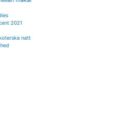
dies
cent 2021
koterska natt
ehed