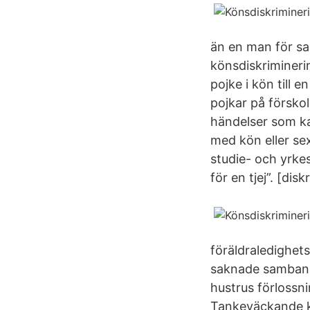
än en man för s
könsdiskrimineri
pojke i kön till 
pojkar på försko
händelser som ka
med kön eller sex
studie- och yrke
för en tjej”. [di
föräldraledighet
saknade samband 
hustrus förlossn
Tankeväckande ko