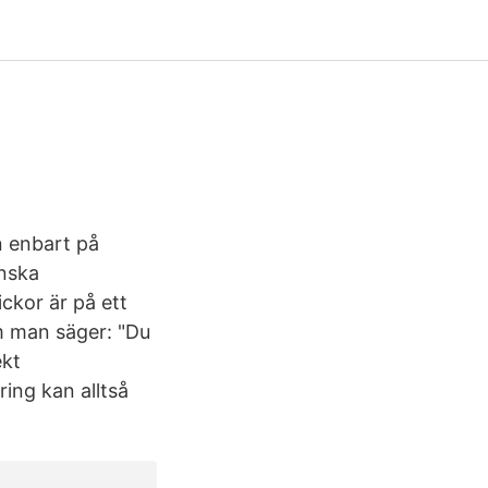
n enbart på
anska
ickor är på ett
Om man säger: "Du
ekt
ring kan alltså