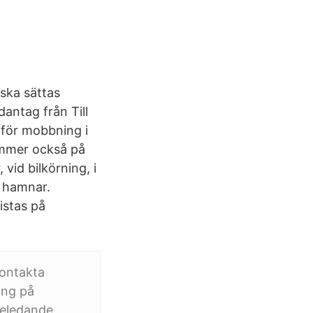
 ska sättas
dantag från Till
 för mobbning i
kommer också på
vid bilkörning, i
i hamnar.
istas på
kontakta
ing på
seledande