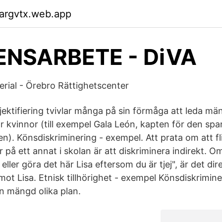
argvtx.web.app
NSARBETE - DiVA
rial - Örebro Rättighetscenter
ektifiering tvivlar många på sin förmåga att leda mä
är kvinnor (till exempel Gala León, kapten för den sp
n). Könsdiskriminering - exempel. Att prata om att fl
r på ett annat i skolan är att diskriminera indirekt. 
 eller göra det här Lisa eftersom du är tjej", är det dir
ot Lisa. Etnisk tillhörighet - exempel Könsdiskrimine
en mängd olika plan.