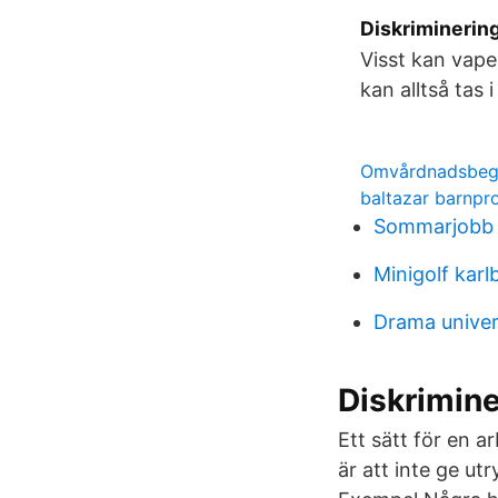
Diskriminering
Visst kan vape
kan alltså tas 
Omvårdnadsbegr
baltazar barnp
Sommarjobb 
Minigolf kar
Drama univer
Diskrimine
Ett sätt för en a
är att inte ge u