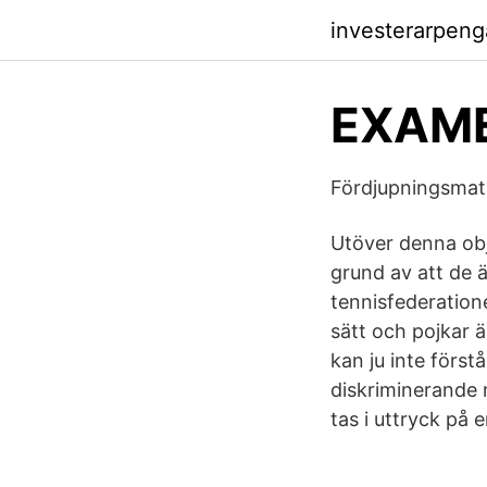
investerarpeng
EXAME
Fördjupningsmate
Utöver denna obj
grund av att de 
tennisfederatione
sätt och pojkar ä
kan ju inte förstå
diskriminerande m
tas i uttryck på 