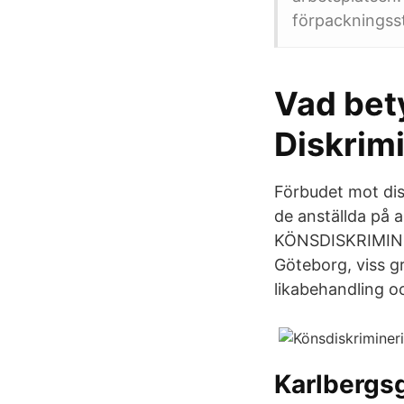
förpackningsst
Vad bet
Diskrim
Förbudet mot disk
de anställda på 
KÖNSDISKRIMINERI
Göteborg, viss gr
likabehandling oc
Karlbergs