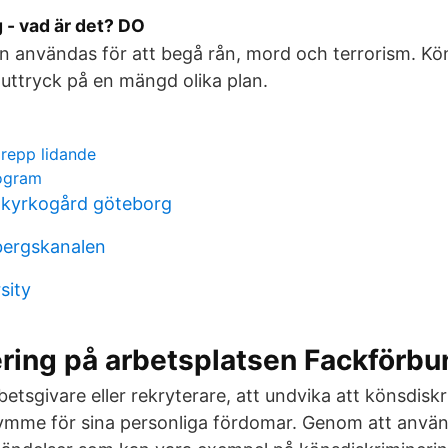
 - vad är det? DO
n användas för att begå rån, mord och terrorism. Kö
i uttryck på en mängd olika plan.
epp lidande
rogram
kyrkogård göteborg
lbergskanalen
sity
ring på arbetsplatsen Fackförbu
rbetsgivare eller rekryterare, att undvika att könsdis
trymme för sina personliga fördomar. Genom att anvä