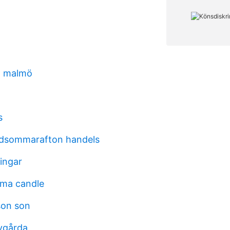
 malmö
s
idsommarafton handels
ingar
ma candle
son son
ygårda