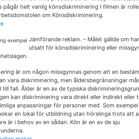
s pågår helt vanlig könsdiskriminering I filmen är rol
Arbetsdomstolen om Könsdiskriminering.
je
Jämförande reklam. – Målet gällde om han
utsatt för könsdiskriminering eller missgy
ghetslagen.
inering är om någon missgynnas genom att en bestä
n vara diskriminering, men åldersbegränsningar måst
 till fall. Ålder är en av de typiska diskrimineringsgr
en kan diskriminering vara direkt eller indirekt eller t
 rimliga anpassningar för personer med Som exempel
okar en lokal för utbildning utan hörslinga trots att 
re är i behov av en sådan. Kön är en av de sju
runderna.
mellan makar