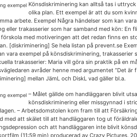
Könsdiskriminering kan alltså tas i uttry
olika plan. Ett exempel är att du som kvin
amma arbete. Exempel Några händelser som kan vara
ng eller trakasserier som har samband med kön: En fl
en förskola med motiveringen att det redan finns en st
lan. [diskriminering] Se hela listan på prevent.se Ex
n vara exempel på könsdiskriminering, trakasserie
uella trakasserier: Maria vill göra sin praktik på en 
svägledaren avråder henne med argumentet ”Det är f
skriminering] mellan JämL och DiskL vad gäller bl.a.
– Målet gällde om handläggaren blivit utsa
könsdiskriminering eller missgynnad i str
slagen. – Arbetsdomstolen kom fram till att Försäkrin
med att skälet till att handläggaren tog ut föräldral
ingsdepression och att handläggaren inte blivit könsd
rtfilm (11:59 min) producerad av Crazy Pictures, 201