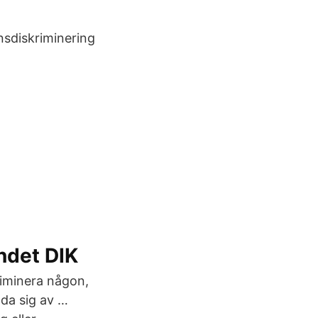
nsdiskriminering
ndet DIK
kriminera någon,
nda sig av …