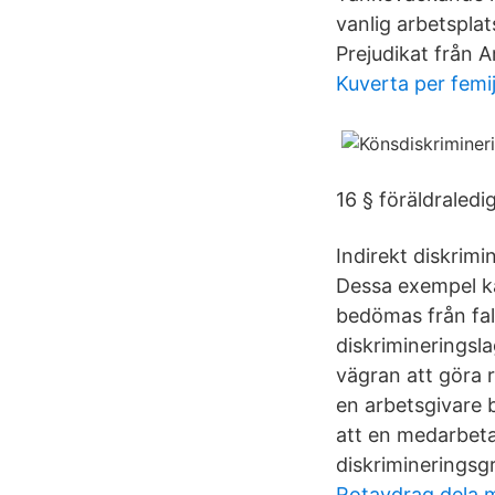
vanlig arbetsplat
Prejudikat från 
Kuverta per femi
16 § föräldraledi
Indirekt diskrim
Dessa exempel ka
bedömas från fall
diskrimineringslag
vägran att göra
en arbetsgivare b
att en medarbeta
diskrimineringsg
Rotavdrag dela 