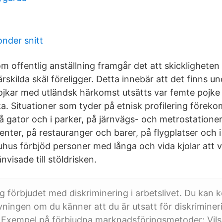
onder snitt
m offentlig anställning framgår det att skickligheten
rskilda skäl föreligger. Detta innebär att det finns un
jkar med utländsk härkomst utsätts var femte pojke
ka. Situationer som tyder på etnisk profilering före
 gator och i parker, på järnvägs- och metrostationer, 
enter, på restauranger och barer, på flygplatser och 
uhus förbjöd personer med långa och vida kjolar att v
visade till stöldrisken.
ag förbjudet med diskriminering i arbetslivet. Du kan 
ingen om du känner att du är utsatt för diskriminer
. Exempel på förbjudna marknadsföringsmetoder: Vil