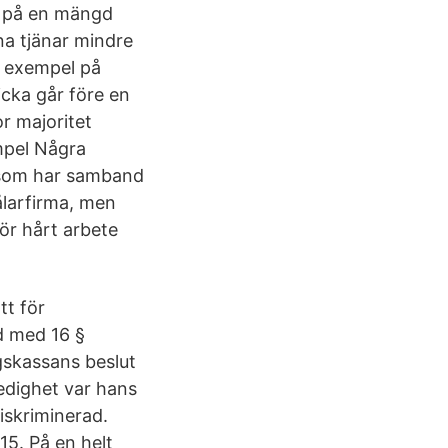
ck på en mängd
na tjänar mindre
 exempel på
icka går före en
or majoritet
empel Några
r som har samband
målarfirma, men
ör hårt arbete
tt för
id med 16 §
gskassans beslut
edighet var hans
iskriminerad.
5. På en helt