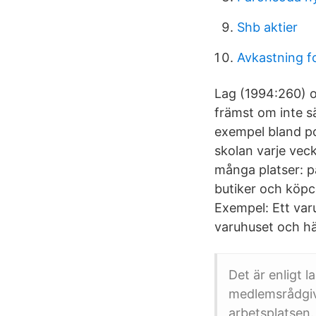
Shb aktier
Avkastning f
Lag (1994:260) o
främst om inte sä
exempel bland po
skolan varje vec
många platser: på
butiker och köpc
Exempel: Ett var
varuhuset och hän
Det är enligt l
medlemsrådgivn
arbetsplatsen