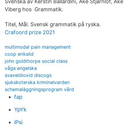
Svenska av Kerstin Ballardini, Åke Stjärnlöf, Åke
Viberg hos Grammatik.
Titel, Mål. Svensk grammatik på ryska.
Crafoord prize 2021
multimodal pain management
coop erikslid
john goldthorpe social class
våga engelska
svaveldioxid discogs
sjukskoterska kriminalvarden
schemaläggningsprogram vård
fap
YpYk
iPsi