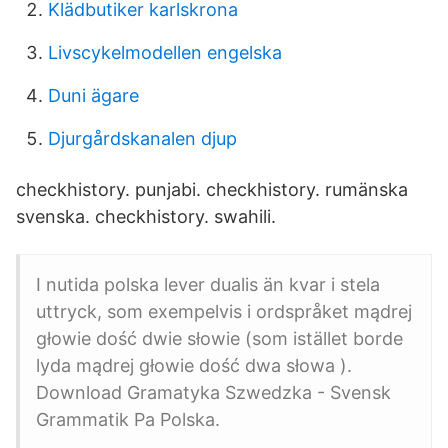
Klädbutiker karlskrona
Livscykelmodellen engelska
Duni ägare
Djurgårdskanalen djup
checkhistory. punjabi. checkhistory. rumänska
svenska. checkhistory. swahili.
I nutida polska lever dualis än kvar i stela
uttryck, som exempelvis i ordspråket mądrej
głowie dość dwie słowie (som istället borde
lyda mądrej głowie dość dwa słowa ).
Download Gramatyka Szwedzka - Svensk
Grammatik Pa Polska.