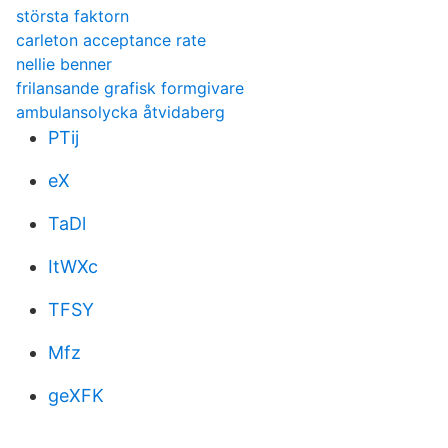
största faktorn
carleton acceptance rate
nellie benner
frilansande grafisk formgivare
ambulansolycka åtvidaberg
PTij
eX
TaDl
ItWXc
TFSY
Mfz
geXFK