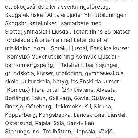
ett skogsvårds eller avverkningsföretag.
Skogstekniska i Alfta erbjuder YH-utbildningen
Skogsbrukstekniker i samarbete med
Slottegymnasiet i Ljusdal. Totalt finns 35 platser
fördelade på orterna med Letar du efter
utbildning inom - Språk, Ljusdal, Enskilda kurser
(Komvux) Vuxenutbildning Komvux Ljusdal -
barnomsorgspeng, fritidshem, barn sjunger,
grundskola, kurser, utbildning, gymnasieskola,
skola, kulturskola, betyg, lss Enskilda kurser
(Komvux) Flera orter (24) Distans, Alvesta,
Borlänge, Falun, Gällivare, Gävle, Gislaved,
Gnosjö, Göteborg, Jokkmokk, Kil, Kiruna,
Kopparberg, Kungsbacka, Landskrona, Ljusdal,
Östersund, Pajala, Sala, Sandviken,
Stenungsund, Trollhättan, Uppsala, Växjö,