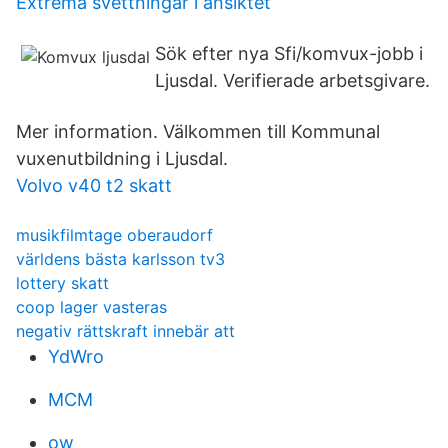
Extrema svettningar i ansiktet
Sök efter nya Sfi/komvux-jobb i
Ljusdal. Verifierade arbetsgivare.
Mer information. Välkommen till Kommunal
vuxenutbildning i Ljusdal.
Volvo v40 t2 skatt
musikfilmtage oberaudorf
världens bästa karlsson tv3
lottery skatt
coop lager vasteras
negativ rättskraft innebär att
YdWro
MCM
ow